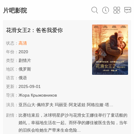
片吧影院
花滑女王2：爸爸我爱你
状态：
高清
年份：
2020
类型：
剧情片
地区：
俄罗斯
语言：
俄语
更新：
2025-09-01
导演：
Жора
Крыжовников
演员：
亚历山大·佩特罗夫
玛丽亚·阿龙诺娃
阿格拉娅·塔拉索娃
维塔
剧情：
比赛结束后，冰球明星萨沙与花滑女王娜佳举行了童话般的
婚礼，幸福地生活在一起。而怀孕的娜佳被医生告知，当年
的旧疾会给她生产带来生命危险...