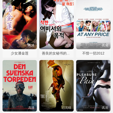
高清
高清
高清
少女潘金莲
不惜一切2012
善良的女秘书的目的
高清
已完结
高清