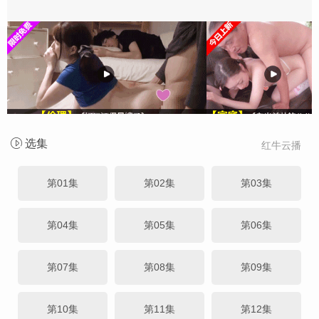
选集
红牛云播
第01集
第02集
第03集
第04集
第05集
第06集
第07集
第08集
第09集
第10集
第11集
第12集