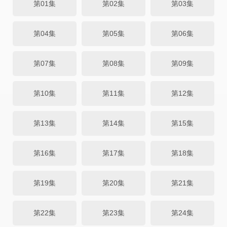
第01集
第02集
第03集
第04集
第05集
第06集
第07集
第08集
第09集
第10集
第11集
第12集
第13集
第14集
第15集
第16集
第17集
第18集
第19集
第20集
第21集
第22集
第23集
第24集