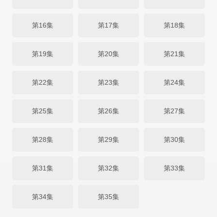
第16集
第17集
第18集
第19集
第20集
第21集
第22集
第23集
第24集
第25集
第26集
第27集
第28集
第29集
第30集
第31集
第32集
第33集
第34集
第35集