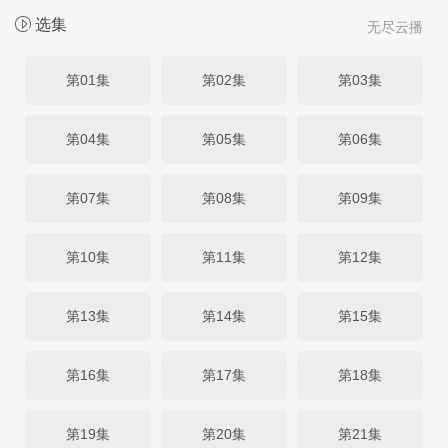
选集
无尽云播
第01集
第02集
第03集
第04集
第05集
第06集
第07集
第08集
第09集
第10集
第11集
第12集
第13集
第14集
第15集
第16集
第17集
第18集
第19集
第20集
第21集