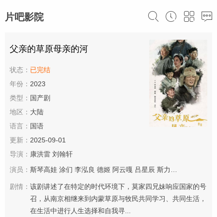
片吧影院
父亲的草原母亲的河
状态：
已完结
年份：
2023
类型：
国产剧
地区：
大陆
语言：
国语
更新：
2025-09-01
导演：
康洪雷
刘翰轩
演员：
斯琴高娃
涂们
李泓良
德姬
阿云嘎
吕星辰
斯力更
塔娜花日
梁
剧情：
该剧讲述了在特定的时代环境下，莫家四兄妹响应国家的号
召，从南京相继来到内蒙草原与牧民共同学习、共同生活，
在生活中进行人生选择和自我寻...