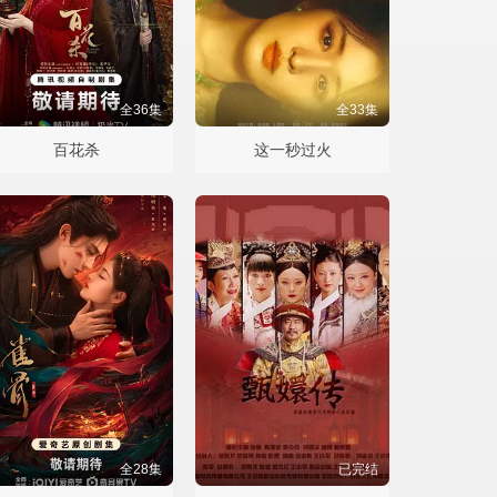
全36集
全33集
百花杀
这一秒过火
全28集
已完结