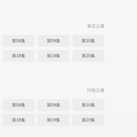
索尼云播
第08集
第09集
第10集
第18集
第19集
第20集
闪电云播
第08集
第09集
第10集
第18集
第19集
第20集