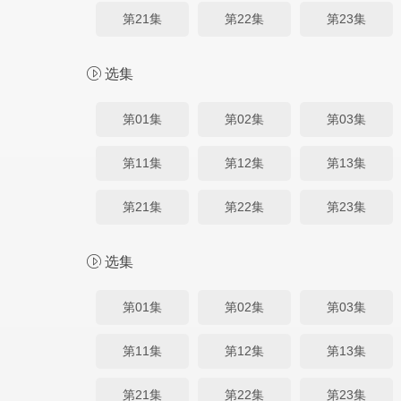
第21集
第22集
第23集
选集
第01集
第02集
第03集
第11集
第12集
第13集
第21集
第22集
第23集
选集
第01集
第02集
第03集
第11集
第12集
第13集
第21集
第22集
第23集