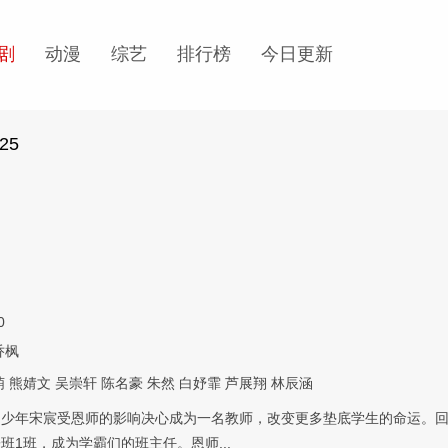
剧
动漫
综艺
排行榜
今日更新
25
0
乔枫
萌
熊婧文
吴崇轩
陈名豪
朱然
白妤霏
芦展翔
林辰涵
良少年宋宸受恩师的影响决心成为一名教师，改变更多垫底学生的命运。
班1班，成为学霸们的班主任。恩师...