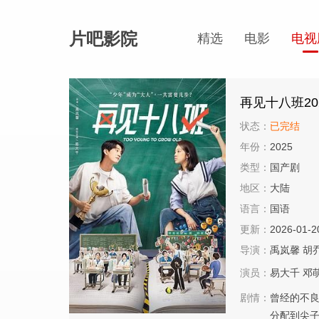
片吧影院
精选
电影
电视
再见十八班20
状态：
已完结
年份：
2025
类型：
国产剧
地区：
大陆
语言：
国语
更新：
2026-01-2
导演：
禹岚馨
胡
演员：
易大千
邓
剧情：
曾经的不
分配到尖子