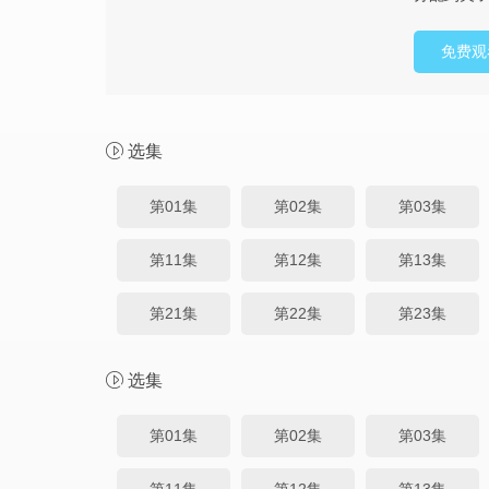
免费观
选集
第01集
第02集
第03集
第11集
第12集
第13集
第21集
第22集
第23集
选集
第01集
第02集
第03集