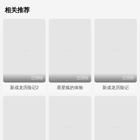
相关推荐
已完结
已完结
已完结
新成龙历险记2
星星狐的体验
新成龙历险记