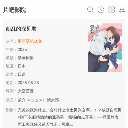
片吧影院
胡乱的深见君
状态：
更新至第10集
年份：
2025
类型：
动画剧集
地区：
日本
语言：
日语
更新：
2026-06-28
导演：
大空茜音
演员：
茶介
マシュマロ焼太郎
剧情：
完美的我为什么…会对什么老土男兴奋啊…！？放荡自恋男
×脱下衣服很煽情的邋遢男，倔强的BL开幕！──梶虽然表
面工夫既好又是人气王，私底...