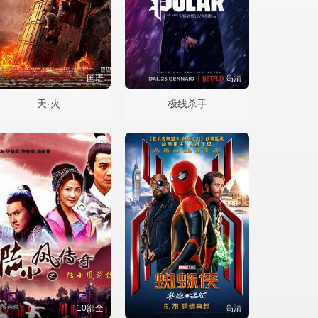
国语
高清
天·火
极线杀手
10部全
高清