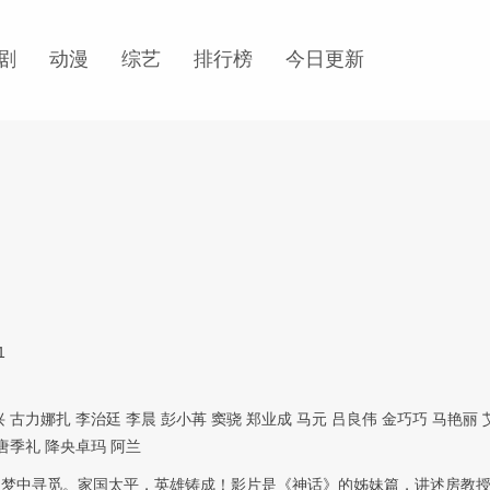
剧
动漫
综艺
排行榜
今日更新
1
兴
古力娜扎
李治廷
李晨
彭小苒
窦骁
郑业成
马元
吕良伟
金巧巧
马艳丽
唐季礼
降央卓玛
阿兰
，梦中寻觅。家国太平，英雄铸成！影片是《神话》的姊妹篇，讲述房教