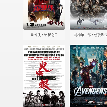
TC高清
高
蜘蛛侠：崭新之日
封神第一部：朝歌风
国语
高清|国