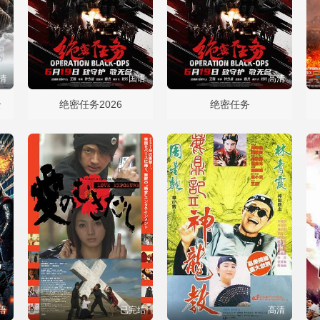
清
国语
高清
云
绝密任务2026
绝密任务
语
已完结
高清