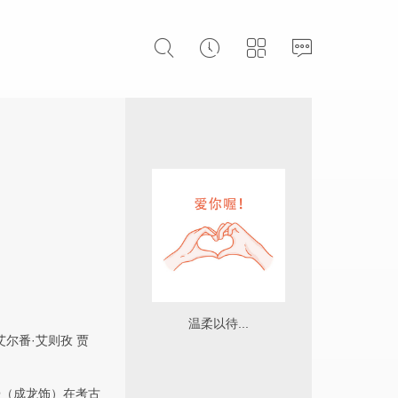
温柔以待...
艾尔番·艾则孜
贾
授（成龙饰）在考古