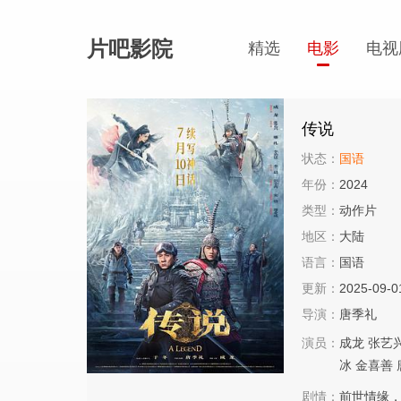
片吧影院
精选
电影
电视
传说
状态：
国语
年份：
2024
类型：
动作片
地区：
大陆
语言：
国语
更新：
2025-09-0
导演：
唐季礼
演员：
成龙
张艺
冰
金喜善
剧情：
前世情缘