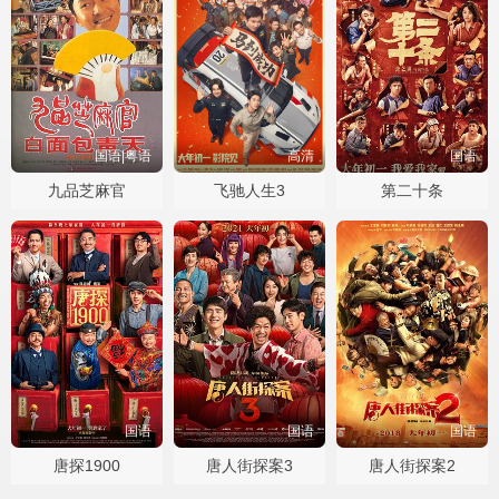
国语|粤语
高清
国语
九品芝麻官
飞驰人生3
第二十条
国语
国语
国语
唐探1900
唐人街探案3
唐人街探案2