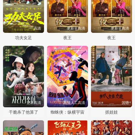
高清
更新至高清
更新至高清
功夫女足
夜王
夜王
更新高清
高清人工高清
国语
干脆杀了他算了
蜘蛛侠：纵横宇宙
抓娃娃