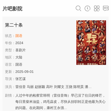
片吧影院
第二十条
状态：
国语
年份：
2024
类型：
喜剧片
地区：
大陆
语言：
国语
更新：
2025-09-01
导演：
张艺谋
演员：
雷佳音
马丽
赵丽颖
高叶
刘耀文
王骁
陈明昊
潘斌龙
张译
范伟
剧情：
人过中年的检察官韩明（雷佳音饰）早已没了往日的锋芒，
每日里柴米油盐，鸡毛蒜皮，尽快从挂职转正是他最为关心
的问题。在此期间，康村王永强...