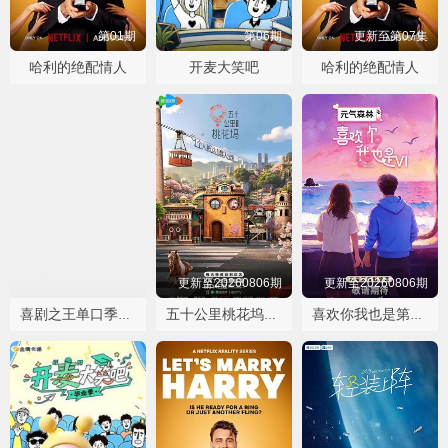
第01期
第06期
更新至第07集
哈利的绝配情人
开麦大笑吧
哈利的绝配情人
更新至20260807第06期超长抢先
更新至20260806期
更新至20260806期
喜剧之王单口季第三季
五十公里桃花坞第六季
喜欢你我也是第六季