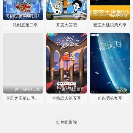
更新至20260807第01期
第06期
Plus第03期
一站到底第二季
开麦大笑吧
密室大逃脱第八季
第06期纯享上集
第10期加更下
已完结
半熟恋人第五季
奔跑吧第九季
喜剧之王单口季第三季
© 片吧影院