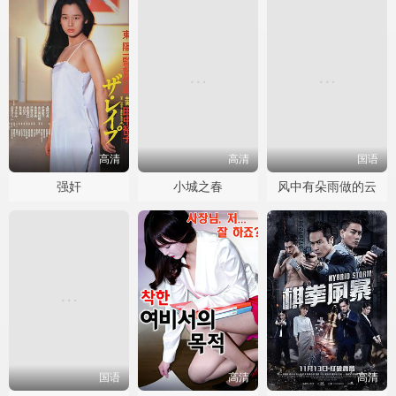
高清
高清
国语
强奸
小城之春
风中有朵雨做的云
国语
高清
高清