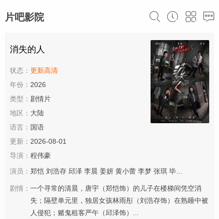
片吧影院
消失的人
状态：
更新高清
年份：
2026
类型：
剧情片
地区：
大陆
语言：
国语
更新：
2026-08-01
导演：
程伟豪
演员：
郑恺
刘浩存
邱泽
李晨
姜妍
黄小蕾
李梦
张琪
毕雯珺
冯兵
滕
剧情：
一个寻常的清晨，唐宇（郑恺饰）的儿子在楼梯间凭空消
失；隔壁单元里，独居女孩林雨彤（刘浩存饰）在熟睡中被
人侵犯；赌鬼租客严午（邱泽饰）...