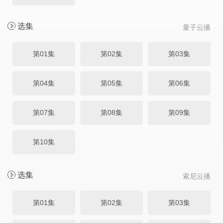
选集
量子云播
第01集
第02集
第03集
第04集
第05集
第06集
第07集
第08集
第09集
第10集
选集
索尼云播
第01集
第02集
第03集