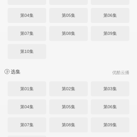
第04集
第05集
第06集
第07集
第08集
第09集
第10集
选集
优酷云播
第01集
第02集
第03集
第04集
第05集
第06集
第07集
第08集
第09集