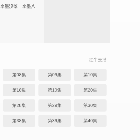
家李墨没落，李墨八
红牛云播
第08集
第09集
第10集
第18集
第19集
第20集
第28集
第29集
第30集
第38集
第39集
第40集