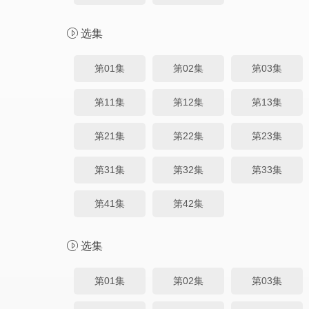
选集
第01集
第02集
第03集
第11集
第12集
第13集
第21集
第22集
第23集
第31集
第32集
第33集
第41集
第42集
选集
第01集
第02集
第03集