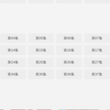
第04集
第05集
第06集
第07集
第14集
第15集
第16集
第17集
第24集
第25集
第26集
第27集
第34集
第35集
第36集
第37集