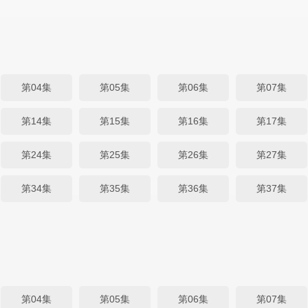
第04集
第05集
第06集
第07集
第14集
第15集
第16集
第17集
第24集
第25集
第26集
第27集
第34集
第35集
第36集
第37集
第04集
第05集
第06集
第07集