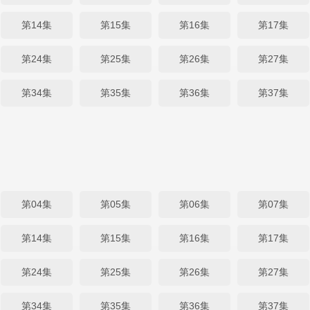
第14集
第15集
第16集
第17集
第24集
第25集
第26集
第27集
第34集
第35集
第36集
第37集
第04集
第05集
第06集
第07集
第14集
第15集
第16集
第17集
第24集
第25集
第26集
第27集
第34集
第35集
第36集
第37集