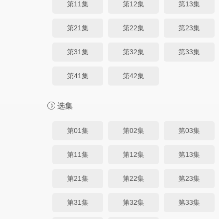
第11集
第12集
第13集
第21集
第22集
第23集
第31集
第32集
第33集
第41集
第42集
选集
第01集
第02集
第03集
第11集
第12集
第13集
第21集
第22集
第23集
第31集
第32集
第33集