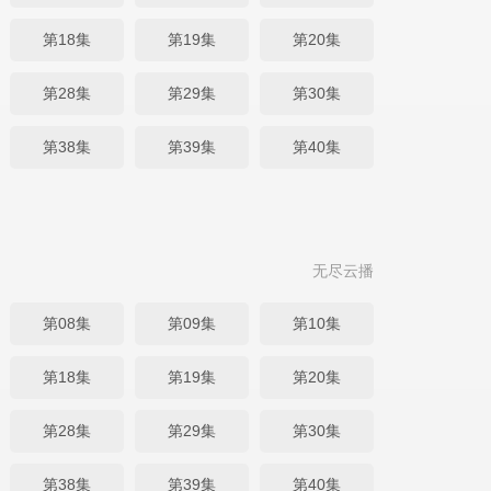
第18集
第19集
第20集
第28集
第29集
第30集
第38集
第39集
第40集
无尽云播
第08集
第09集
第10集
第18集
第19集
第20集
第28集
第29集
第30集
第38集
第39集
第40集