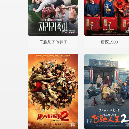
更新高清
国
干脆杀了他算了
唐探1900
国语
国