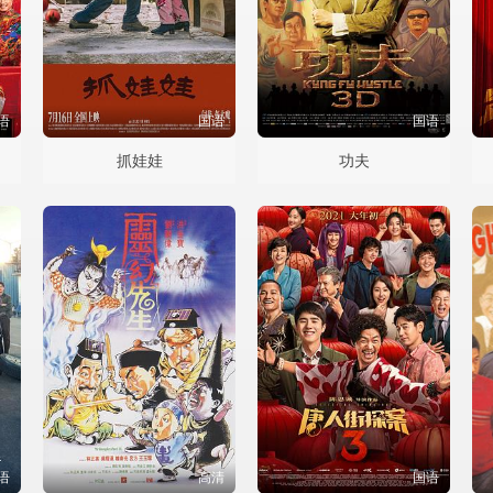
语
国语
国语
抓娃娃
功夫
语
高清
国语