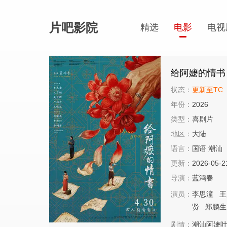
片吧影院
精选
电影
电视
给阿嬷的情书
状态：
更新至TC
年份：
2026
类型：
喜剧片
地区：
大陆
语言：
国语 潮汕
更新：
2026-05-2
导演：
蓝鸿春
演员：
李思潼
王
贤
郑鹏生
剧情：
潮汕阿嬷