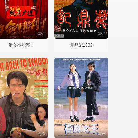
国语
国语
年会不能停！
鹿鼎记1992
高清
国语