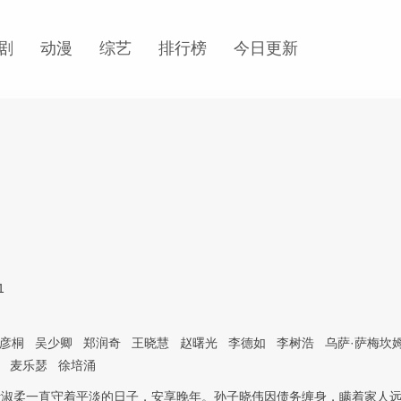
剧
动漫
综艺
排行榜
今日更新
1
彦桐
吴少卿
郑润奇
王晓慧
赵曙光
李德如
李树浩
乌萨·萨梅坎
麦乐瑟
徐培涌
叶淑柔一直守着平淡的日子，安享晚年。孙子晓伟因债务缠身，瞒着家人