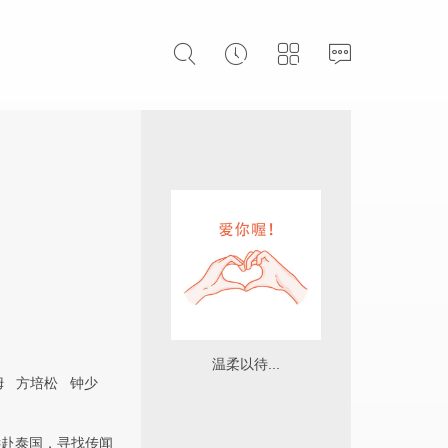
温柔以待...
姆
方培松
钟少
远赴泰国，寻找传闻