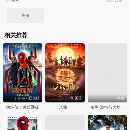
优酷云播
高清
相关推荐
已完结
TC国语
高清
蜘蛛侠：英雄远征
八仙！
哈利·波特与火焰杯国语