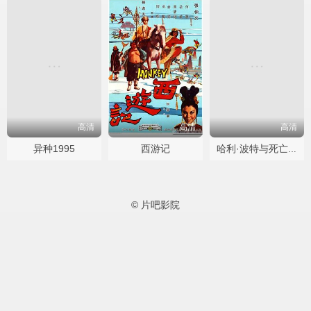
高清
高清
高清
异种1995
西游记
哈利·波特与死亡圣器下
© 片吧影院