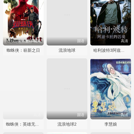
更新至TC高清
国语
高清
蜘蛛侠：崭新之日
流浪地球
哈利波特3阿兹卡班的囚徒
高清
国语
高清
流浪地球2
李慧娘
蜘蛛侠：英雄无归加长版