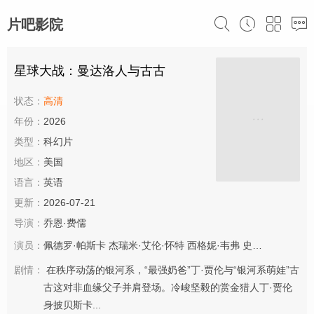
片吧影院
星球大战：曼达洛人与古古
状态：
高清
年份：
2026
类型：
科幻片
地区：
美国
语言：
英语
更新：
2026-07-21
导演：
乔恩·费儒
演员：
佩德罗·帕斯卡
杰瑞米·艾伦·怀特
西格妮·韦弗
史蒂夫·布卢姆
剧情：
在秩序动荡的银河系，“最强奶爸”丁·贾伦与“银河系萌娃”古
古这对非血缘父子并肩登场。冷峻坚毅的赏金猎人丁·贾伦
身披贝斯卡...