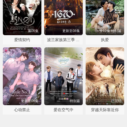
第06集
更新至08集
全12集 特别篇
爱情契约
执爱
波兰家族第三季 1670
更新至06集
特别篇
已完结
心动禁止
爱在空气中
穿越天际靠近你