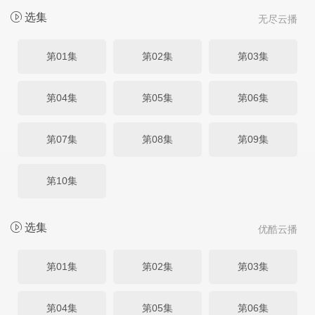
选集
无尽云播
第01集
第02集
第03集
第04集
第05集
第06集
第07集
第08集
第09集
第10集
选集
优酷云播
第01集
第02集
第03集
第04集
第05集
第06集