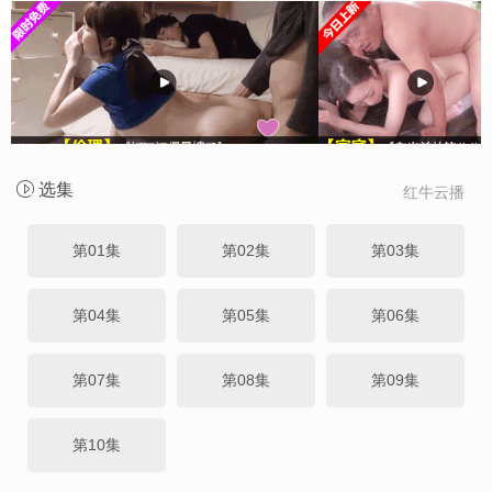
选集
红牛云播
第01集
第02集
第03集
第04集
第05集
第06集
第07集
第08集
第09集
第10集