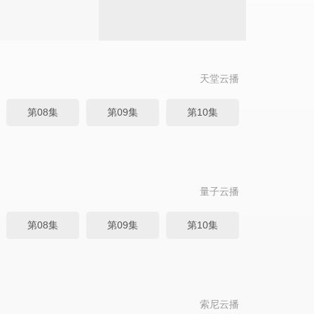
天堂云播
第08集
第09集
第10集
量子云播
第08集
第09集
第10集
索尼云播