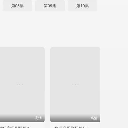
第08集
第09集
第10集
高清
高清