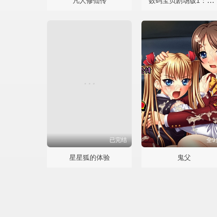
数码宝贝剧场版1：滚球兽诞生之谜
凡人修仙传
已完结
全9
星星狐的体验
鬼父