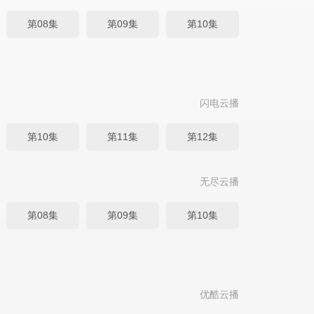
第08集
第09集
第10集
闪电云播
第10集
第11集
第12集
无尽云播
第08集
第09集
第10集
优酷云播