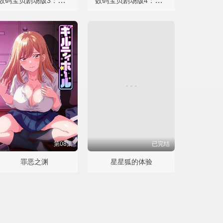
数码宝贝剧场版3：前篇・数码兽飓风登陆！！后篇・超绝进化！
数码宝贝剧场版4：超恶魔兽的反击
第08集
已完结
罪恶之渊
星星狐的体验