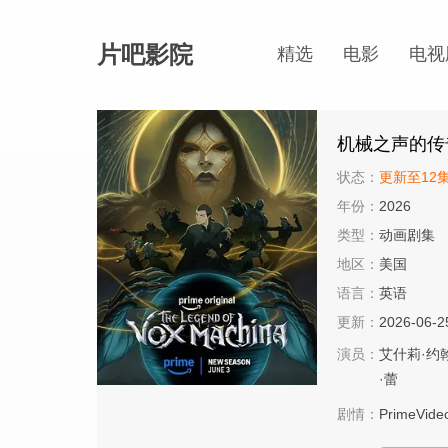
片吧影院
精选
电影
电视
机械之声的传
状态：
更新至12
年份：
2026
类型：
动画剧集
地区：
美国
语言：
英语
更新：
2026-06-2
演员：
艾什莉·约
·蕾
剧情：
PrimeVi