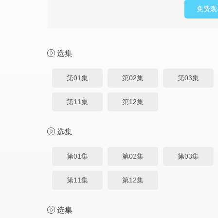
免费观
选集
第01集
第02集
第03集
第11集
第12集
选集
第01集
第02集
第03集
第11集
第12集
选集