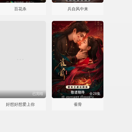
百花杀
兵自风中来
已完结
全28集
好想好想爱上你
雀骨