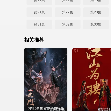
第11集
第12集
第13集
第21集
第22集
第23集
第31集
第32集
第33集
相关推荐
更新至20集
更新至21