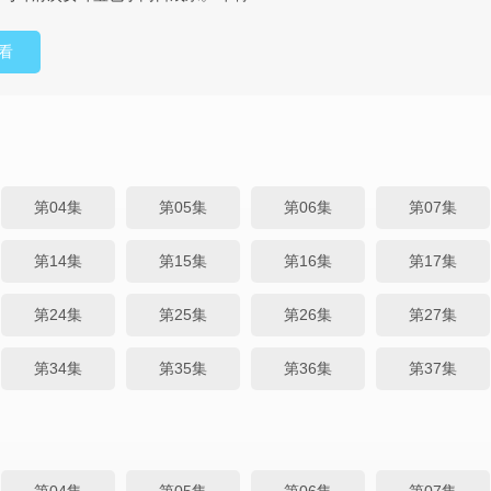
看
第04集
第05集
第06集
第07集
第14集
第15集
第16集
第17集
第24集
第25集
第26集
第27集
第34集
第35集
第36集
第37集