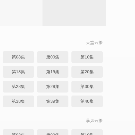
天堂云播
第08集
第09集
第10集
第18集
第19集
第20集
第28集
第29集
第30集
第38集
第39集
第40集
暴风云播