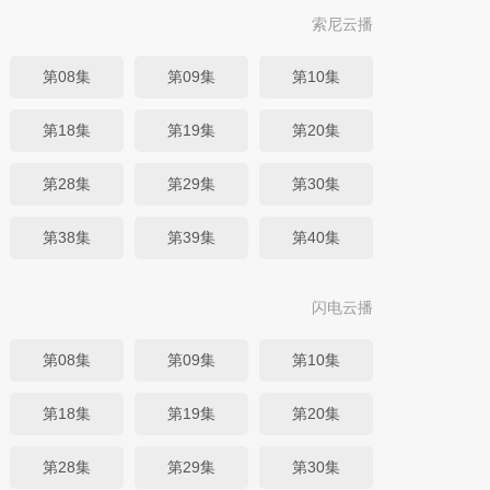
索尼云播
第08集
第09集
第10集
第18集
第19集
第20集
第28集
第29集
第30集
第38集
第39集
第40集
闪电云播
第08集
第09集
第10集
第18集
第19集
第20集
第28集
第29集
第30集