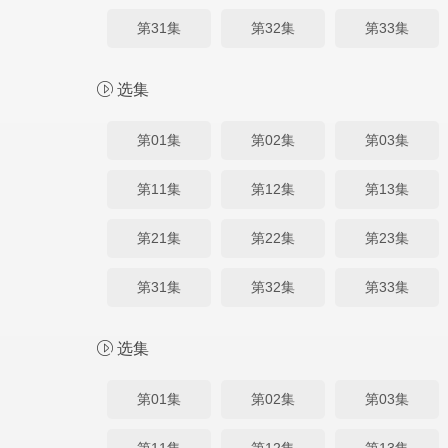
第31集
第32集
第33集
选集
第01集
第02集
第03集
第11集
第12集
第13集
第21集
第22集
第23集
第31集
第32集
第33集
选集
第01集
第02集
第03集