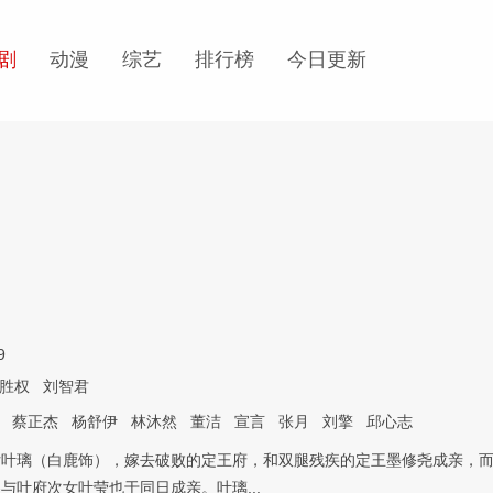
剧
动漫
综艺
排行榜
今日更新
9
胜权
刘智君
蔡正杰
杨舒伊
林沐然
董洁
宣言
张月
刘擎
邱心志
女叶璃（白鹿饰），嫁去破败的定王府，和双腿残疾的定王墨修尧成亲，
与叶府次女叶莹也于同日成亲。叶璃...