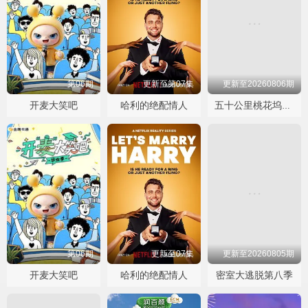
第06期
更新至第07集
更新至20260806期
开麦大笑吧
哈利的绝配情人
五十公里桃花坞第六季
第06期
更新至07集
更新至20260805期
开麦大笑吧
哈利的绝配情人
密室大逃脱第八季