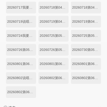
20260717我要上巅峰
20260718第04期上
20260718第04期中
20260719说唱巅峰饭局
20260719第04期下
20260719第04期纯享
20260724我要上巅峰
20260725第05期上
20260725第05期中
20260726第05期下
20260726第05期巅峰饭局
20260730第05期上巅峰
20260801第06期抢鲜
20260801第06期上
20260801第06期中
20260802说唱巅峰饭局
20260802第06期下
20260802第06期饭局
20260802第06期纯享