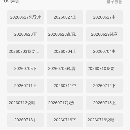
选集
量子云播
20260627先导片
20260627上
20260627中
20260628下
20260628说唱巅峰饭局
20260629纯享
20260703我要上巅峰
20260704上
20260704中
20260705下
20260705说唱巅峰饭局
20260710我要上巅峰
20260711上
20260711中
20260712下
20260712说唱巅峰饭局
20260717我要上巅峰
20260718上
20260718中
20260719下
20260719说唱巅峰饭局