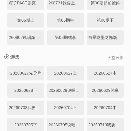
辉子PACT派克特陪你一起聊
260731我要上巅峰
第06期超前抢鲜
第06期上
第06期中
第06期下
260802说唱巅峰饭局
第06期纯享
白景屹墨龙郭颖陪你一起聊
选集
天堂云播
20260627先导片
20260627上
20260627中
20260628下
20260628说唱巅峰饭局
20260629纯享
20260703我要上巅峰
20260704上
20260704中
20260705下
20260705说唱巅峰饭局
20260710我要上巅峰