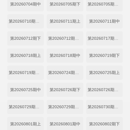
第20260704期中
第20260705期下
第20260705期未播
第20260710期未播
第20260711期上
第20260711期中
第20260712期下
第20260712期未播
第20260717期未播
第20260718期上
第20260718期中
第20260719期下
第20260719期未播
第20260724期未播
第20260725期上
第20260725期中
第20260726期下
第20260726期饭局
第20260729期番外
第20260729期番外
第20260730期未播
第20260801期上
第20260801期中
第20260802期下