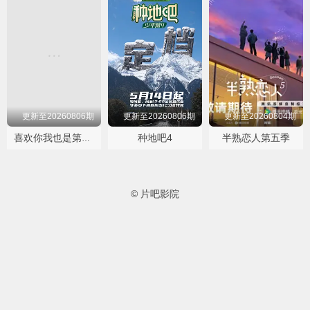
更新至20260806期
更新至20260806期
更新至20260804期
种地吧4
半熟恋人第五季
喜欢你我也是第六季
© 片吧影院