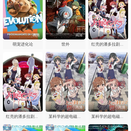
高清
高清
高清
萌宠进化论
世外
红壳的潘多拉剧场版
高清
高清
高清
红壳的潘多拉剧场版
某科学的超电磁炮OVA：御坂学姐现在是焦点人物
某科学的超电磁炮OVA：御坂学姐现在是焦点人物