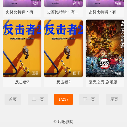
高清
高清
高清
史努比特辑：有家真好
史努比特辑：有家真好
史努比特辑：有家真好
国语
国语
高清
反击者2
反击者2
鬼灭之刃 剧场版 无限城篇第一部
首页
上一页
1/237
下一页
尾页
© 片吧影院