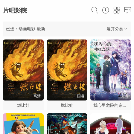
片吧影院
已选：动画电影-最新
展开分类
高清
国语
高清
燃比娃
燃比娃
我心里危险的东西剧场版