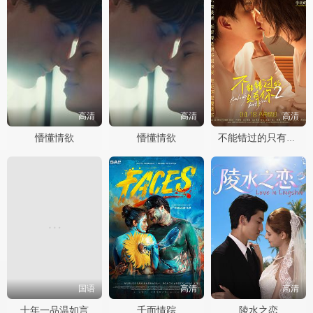
高清
高清
高清
懵懂情欲
懵懂情欲
不能错过的只有你2
国语
高清
高清
十年一品温如言
千面情踪
陵水之恋