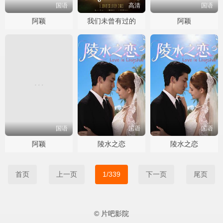
国语
高清
国语
阿颖
我们未曾有过的
阿颖
国语
国语
国语
阿颖
陵水之恋
陵水之恋
首页
上一页
1/339
下一页
尾页
© 片吧影院