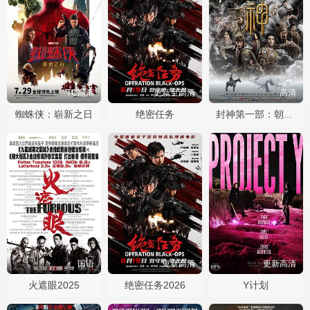
TC高清
更新至高清
高清
蜘蛛侠：崭新之日
绝密任务
封神第一部：朝歌风云
国语
更新高清
更新高清
火遮眼2025
绝密任务2026
Y计划