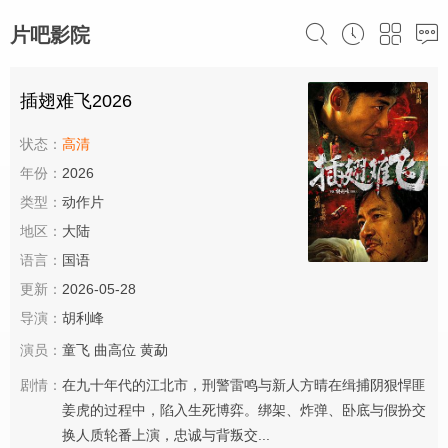
片吧影院
插翅难飞2026
状态：
高清
年份：
2026
类型：
动作片
地区：
大陆
语言：
国语
更新：
2026-05-28
导演：
胡利峰
演员：
童飞
曲高位
黄勐
剧情：
在九十年代的江北市，刑警雷鸣与新人方晴在缉捕阴狠悍匪
姜虎的过程中，陷入生死博弈。绑架、炸弹、卧底与假扮交
换人质轮番上演，忠诚与背叛交...