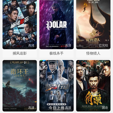
高清
高清
已完结
捕风追影
极线杀手
怪物猎人
高清
高清
国语