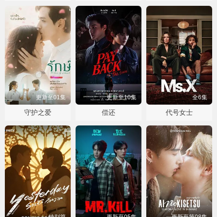
更新至01集
更新至10集
全6集
守护之爱
偿还
代号女士
特别篇
更新至05集
更新至第08集