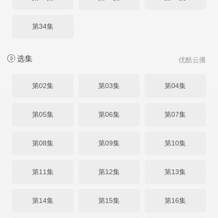
第34集
选集
优酷云播
第02集
第03集
第04集
第05集
第06集
第07集
第08集
第09集
第10集
第11集
第12集
第13集
第14集
第15集
第16集