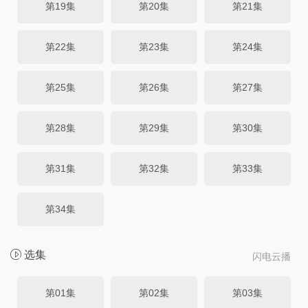
第19集
第20集
第21集
第22集
第23集
第24集
第25集
第26集
第27集
第28集
第29集
第30集
第31集
第32集
第33集
第34集
选集
闪电云播
第01集
第02集
第03集