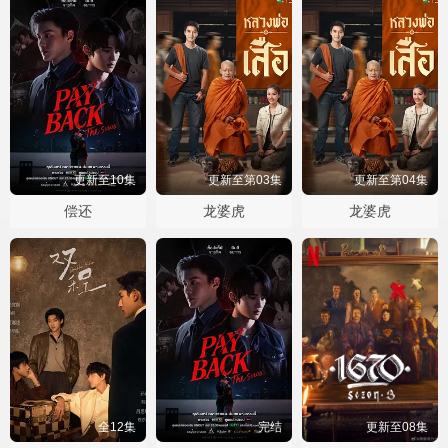
更新至10集
更新至第03集
更新至第04集
偿还
龙婆虎
龙婆虎
全12集
完结
更新至08集