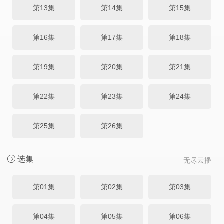
第13集
第14集
第15集
第16集
第17集
第18集
第19集
第20集
第21集
第22集
第23集
第24集
第25集
第26集
选集
无尽云播
第01集
第02集
第03集
第04集
第05集
第06集