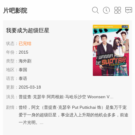
片吧影院
我要成为超级巨星
状态：
已完结
年份：
2015
类型：
海外剧
地区：
泰国
语言：
泰语
更新：
2025-03-18
演员：
普提查·克瑟辛
阿芮根妲·马哈乐沙空
Woonsen
Virithipa
Pakde
剧情：
曾经，阿文（普提查·克瑟辛 Put Puttichai 饰）是集万千宠
爱于一身的超级巨星，事业进入上升期的他机会多多，前途
一片光明。...