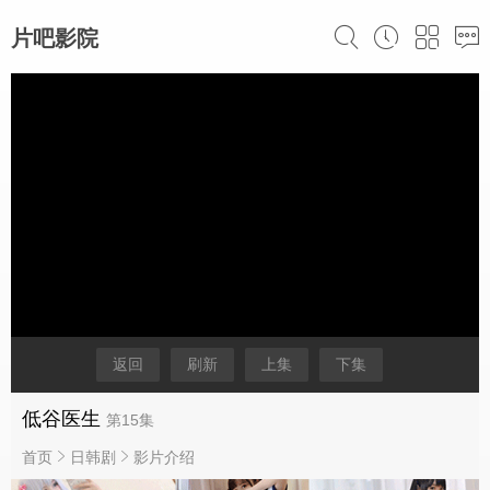
片吧影院
返回
刷新
上集
下集
低谷医生
第15集
首页
日韩剧
影片介绍