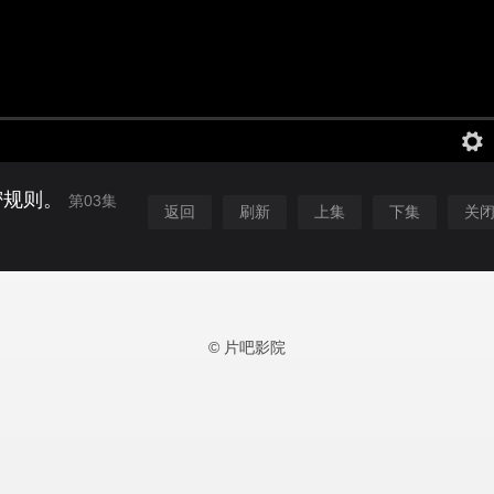
密规则。
第03集
返回
刷新
上集
下集
关
© 片吧影院