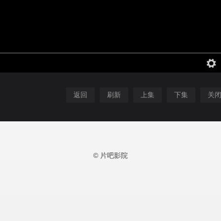
返回
刷新
上集
下集
关
© 片吧影院