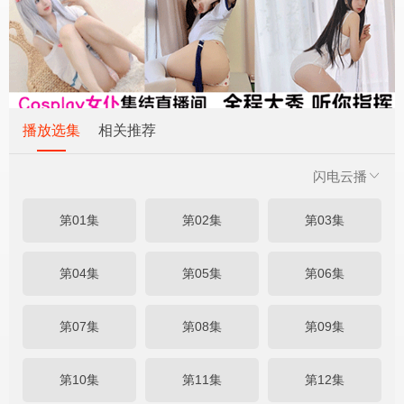
播放选集
相关推荐
闪电云播
第01集
第02集
第03集
第04集
第05集
第06集
第07集
第08集
第09集
第10集
第11集
第12集