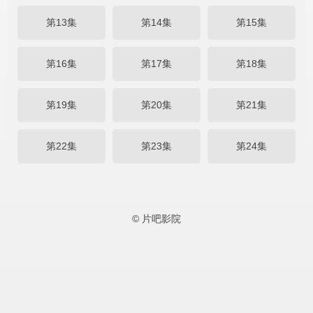
第13集
第14集
第15集
第16集
第17集
第18集
第19集
第20集
第21集
第22集
第23集
第24集
© 片吧影院